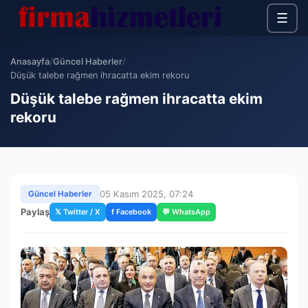
☰
Anasayfa
/
Güncel Haberler
/
Düşük talebe rağmen ihracatta ekim rekoru
Düşük talebe rağmen ihracatta ekim
rekoru
05 Kasım 2025, 07:24
Güncel Haberler
Paylaş
𝕏 Twitter / X
f Facebook
💬 WhatsApp