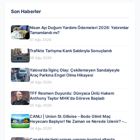
Son Haberler
Nisan Ayı Doğum Yardımı Ödemeleri 2026: Yatırımlar
Tamamlandı mı?
07 Ağu 2026
Trafikte Tartışma Kanlı Saldırıyla Sonuçlandı
06 Ağu 2026
Yalova’da İlginç Olay: Çekilemeyen Sandalyeyle
Araç Parkına Engel Olma Hikayesi
06 Ağu 2026
TFF Resmen Duyurdu: Dünyaca Ünlü Hakem
Anthony Taylor MHK’da Göreve Başladı
05 Ağu 2026
CANLI | Union St.Gilloise – Bodo Glimt Maç
Heyecanı Başlıyor! Ne Zaman ve Nerede İzlenir? –
04 Ağustos 2026
04 Ağu 2026
Çanakkale’deki orman yangını kontrol altında