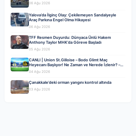
06 Ağu 2026
Yalova’da İlginç Olay: Çekilemeyen Sandalyeyle
Araç Parkına Engel Olma Hikayesi
06 Ağu 2026
TFF Resmen Duyurdu: Dünyaca Ünlü Hakem
Anthony Taylor MHK’da Göreve Başladı
05 Ağu 2026
CANLI | Union St.Gilloise – Bodo Glimt Maç
Heyecanı Başlıyor! Ne Zaman ve Nerede İzlenir? –
04 Ağustos 2026
04 Ağu 2026
Çanakkale’deki orman yangını kontrol altında
03 Ağu 2026