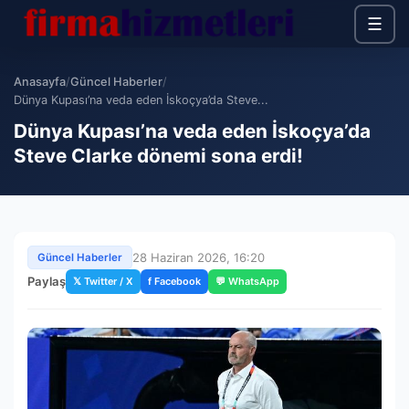
☰
Anasayfa
/
Güncel Haberler
/
Dünya Kupası’na veda eden İskoçya’da Steve...
Dünya Kupası’na veda eden İskoçya’da
Steve Clarke dönemi sona erdi!
28 Haziran 2026, 16:20
Güncel Haberler
Paylaş
𝕏 Twitter / X
f Facebook
💬 WhatsApp