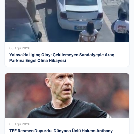
06 Ağu 2026
Yalova’da İlginç Olay: Çekilemeyen Sandalyeyle Araç
Parkına Engel Olma Hikayesi
05 Ağu 2026
TFF Resmen Duyurdu: Dünyaca Ünlü Hakem Anthony