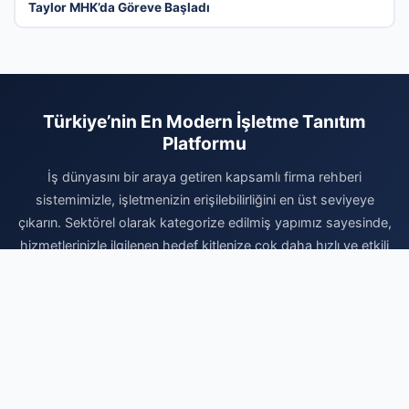
Taylor MHK’da Göreve Başladı
Türkiye’nin En Modern İşletme Tanıtım
Platformu
İş dünyasını bir araya getiren kapsamlı firma rehberi
sistemimizle, işletmenizin erişilebilirliğini en üst seviyeye
çıkarın. Sektörel olarak kategorize edilmiş yapımız sayesinde,
hizmetlerinizle ilgilenen hedef kitlenize çok daha hızlı ve etkili
bir şekilde ulaşabilirsiniz. Dijital dünyadaki reklam maliyetlerinizi
düşürürken kurumsal prestijinizi artırmak için sistemimize
hemen dahil olun. Profilinizi ücretsiz oluşturun, firmanızı
ekleyerek dijital rekabette rakiplerinizin bir adım önüne geçin
ve yeni müşteri portföyleri oluşturmaya bugün başlayın. İşinizi
profesyonel bir altyapıyla büyütmek için doğru yerdesiniz.