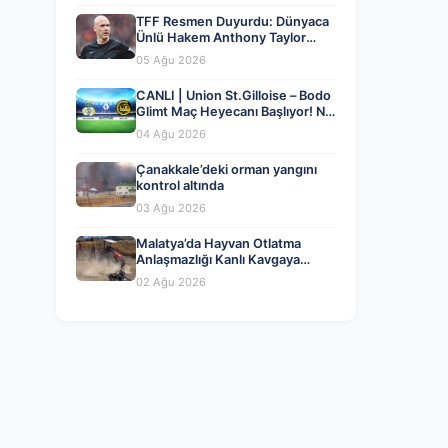
TFF Resmen Duyurdu: Dünyaca
Ünlü Hakem Anthony Taylor
MHK’da Göreve Başladı
05 Ağu 2026
CANLI | Union St.Gilloise – Bodo
Glimt Maç Heyecanı Başlıyor! Ne
Zaman ve Nerede İzlenir? – 04
04 Ağu 2026
Ağustos 2026
Çanakkale’deki orman yangını
kontrol altında
03 Ağu 2026
Malatya’da Hayvan Otlatma
Anlaşmazlığı Kanlı Kavgaya
Dönüştü
02 Ağu 2026