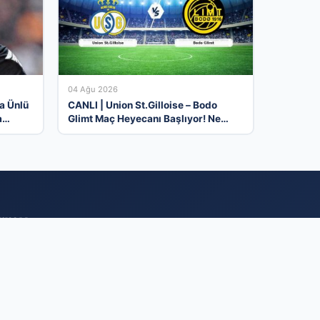
04 Ağu 2026
a Ünlü
CANLI | Union St.Gilloise – Bodo
a
Glimt Maç Heyecanı Başlıyor! Ne
Zaman ve Nerede İzlenir? – 04
Ağustos 2026
ormu
ilirliğini en üst
le ilgilenen hedef
maliyetlerinizi
ücretsiz oluşturun,
eri portföyleri