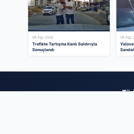
06 Ağu 2026
06 Ağu 
Trafikte Tartışma Kanlı Saldırıyla
Yalova
Sonuçlandı
Sandal
Olma H
Tür
İş dünyasını bir
seviyeye çıkarın.
kitlenize çok 
düşürürken kurumsa
firmanızı ekle