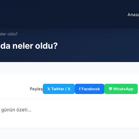
Anas
ler oldu?
da neler oldu?
Paylaş
𝕏 Twitter / X
f Facebook
💬 WhatsApp
e günün özeti…