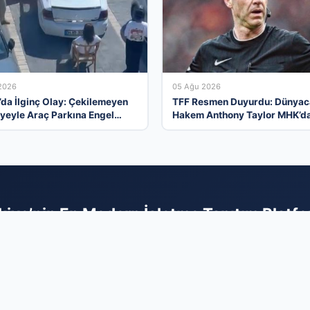
2026
05 Ağu 2026
’da İlginç Olay: Çekilemeyen
TFF Resmen Duyurdu: Dünyac
yeyle Araç Parkına Engel
Hakem Anthony Taylor MHK’d
ikayesi
Göreve Başladı
kiye’nin En Modern İşletme Tanıtım Platf
 araya getiren kapsamlı firma rehberi sistemimizle, işletmenizin erişileb
 Sektörel olarak kategorize edilmiş yapımız sayesinde, hizmetleriniz
daha hızlı ve etkili bir şekilde ulaşabilirsiniz. Dijital dünyadaki reklam 
l prestijinizi artırmak için sistemimize hemen dahil olun. Profilinizi 
yerek dijital rekabette rakiplerinizin bir adım önüne geçin ve yeni müşt