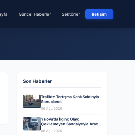
ayfa
Güncel Haberler
Sektörler
İletişim
Son Haberler
Trafikte Tartışma Kanlı Saldırıyla
Sonuçlandı
06 Ağu 2026
Yalova’da İlginç Olay:
Çekilemeyen Sandalyeyle Araç
Parkına Engel Olma Hikayesi
06 Ağu 2026