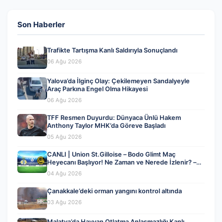
Son Haberler
Trafikte Tartışma Kanlı Saldırıyla Sonuçlandı
06 Ağu 2026
Yalova’da İlginç Olay: Çekilemeyen Sandalyeyle
Araç Parkına Engel Olma Hikayesi
06 Ağu 2026
TFF Resmen Duyurdu: Dünyaca Ünlü Hakem
Anthony Taylor MHK’da Göreve Başladı
05 Ağu 2026
CANLI | Union St.Gilloise – Bodo Glimt Maç
Heyecanı Başlıyor! Ne Zaman ve Nerede İzlenir? –
04 Ağustos 2026
04 Ağu 2026
Çanakkale’deki orman yangını kontrol altında
03 Ağu 2026
Malatya’da Hayvan Otlatma Anlaşmazlığı Kanlı