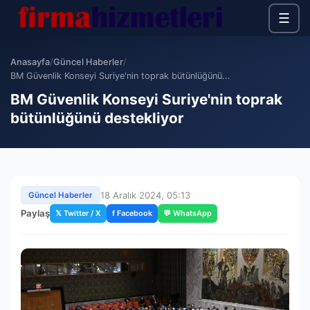
☰
Anasayfa
/
Güncel Haberler
/
BM Güvenlik Konseyi Suriye'nin toprak bütünlüğünü...
BM Güvenlik Konseyi Suriye'nin toprak
bütünlüğünü destekliyor
18 Aralık 2024, 05:13
Güncel Haberler
Paylaş
𝕏 Twitter / X
f Facebook
💬 WhatsApp