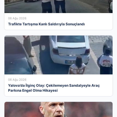
06 Ağu 2026
Trafikte Tartışma Kanlı Saldırıyla Sonuçlandı
06 Ağu 2026
Yalova’da İlginç Olay: Çekilemeyen Sandalyeyle Araç
Parkına Engel Olma Hikayesi