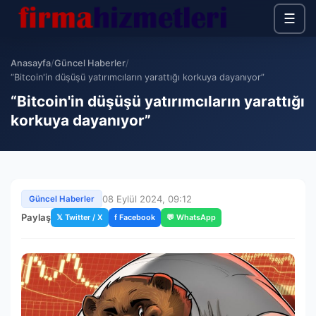
☰
Anasayfa
/
Güncel Haberler
/
“Bitcoin'in düşüşü yatırımcıların yarattığı korkuya dayanıyor”
“Bitcoin'in düşüşü yatırımcıların yarattığı
korkuya dayanıyor”
08 Eylül 2024, 09:12
Güncel Haberler
Paylaş
𝕏 Twitter / X
f Facebook
💬 WhatsApp