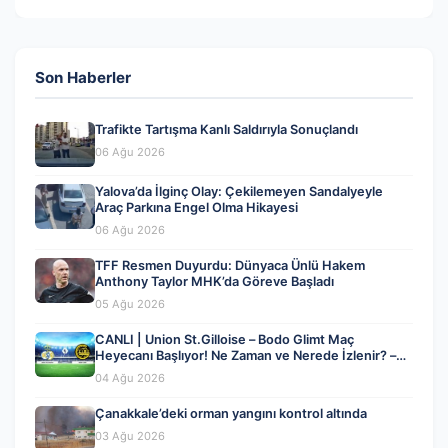
Son Haberler
Trafikte Tartışma Kanlı Saldırıyla Sonuçlandı
06 Ağu 2026
Yalova’da İlginç Olay: Çekilemeyen Sandalyeyle
Araç Parkına Engel Olma Hikayesi
06 Ağu 2026
TFF Resmen Duyurdu: Dünyaca Ünlü Hakem
Anthony Taylor MHK’da Göreve Başladı
05 Ağu 2026
CANLI | Union St.Gilloise – Bodo Glimt Maç
Heyecanı Başlıyor! Ne Zaman ve Nerede İzlenir? –
04 Ağustos 2026
04 Ağu 2026
Çanakkale’deki orman yangını kontrol altında
03 Ağu 2026