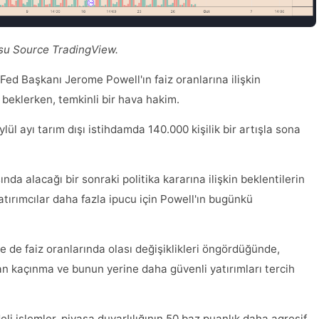
osu Source TradingView.
 Fed Başkanı Jerome Powell'ın faiz oranlarına ilişkin
 beklerken, temkinli bir hava hakim.
l ayı tarım dışı istihdamda 140.000 kişilik bir artışla sona
nda alacağı bir sonraki politika kararına ilişkin beklentilerin
tırımcılar daha fazla ipucu için Powell'ın bugünkü
kle de faiz oranlarında olası değişiklikleri öngördüğünde,
rdan kaçınma ve bunun yerine daha güvenli yatırımları tercih
eli işlemler, piyasa duyarlılığının 50 baz puanlık daha agresif