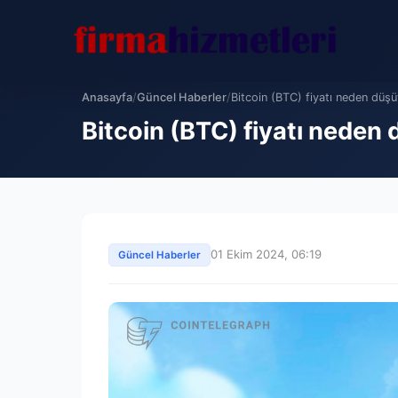
Anasayfa
/
Güncel Haberler
/
Bitcoin (BTC) fiyatı neden düş
Bitcoin (BTC) fiyatı neden
01 Ekim 2024, 06:19
Güncel Haberler