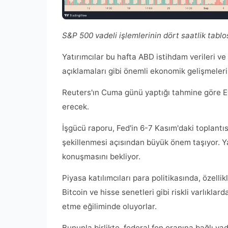
S&P 500 vadeli işlemlerinin dört saatlik tabl
Yatırımcılar bu hafta ABD istihdam verileri ve
açıklamaları gibi önemli ekonomik gelişmeleri
Reuters'ın Cuma günü yaptığı tahmine göre Eylü
erecek.
İşgücü raporu, Fed'in 6-7 Kasım'daki toplantısı
şekillenmesi açısından büyük önem taşıyor. Ya
konuşmasını bekliyor.
Piyasa katılımcıları para politikasında, özelli
Bitcoin ve hisse senetleri gibi riskli varlıkla
etme eğiliminde oluyorlar.
Bununla birlikte, federal fon oranına bağlı vad