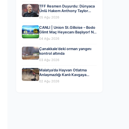
TFF Resmen Duyurdu: Dünyaca
Ünlü Hakem Anthony Taylor
MHK’da Göreve Başladı
05 Ağu 2026
CANLI | Union St.Gilloise – Bodo
Glimt Maç Heyecanı Başlıyor! Ne
Zaman ve Nerede İzlenir? – 04
04 Ağu 2026
Ağustos 2026
Çanakkale’deki orman yangını
kontrol altında
03 Ağu 2026
Malatya’da Hayvan Otlatma
Anlaşmazlığı Kanlı Kavgaya
Dönüştü
02 Ağu 2026