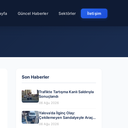
ayfa
Güncel Haberler
Sektörler
İletişim
Son Haberler
Trafikte Tartışma Kanlı Saldırıyla
Sonuçlandı
06 Ağu 2026
Yalova’da İlginç Olay:
Çekilemeyen Sandalyeyle Araç
Parkına Engel Olma Hikayesi
06 Ağu 2026