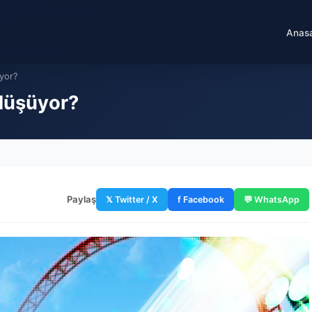
Anas
üyor?
 düşüyor?
Paylaş
𝕏 Twitter / X
f Facebook
💬 WhatsApp