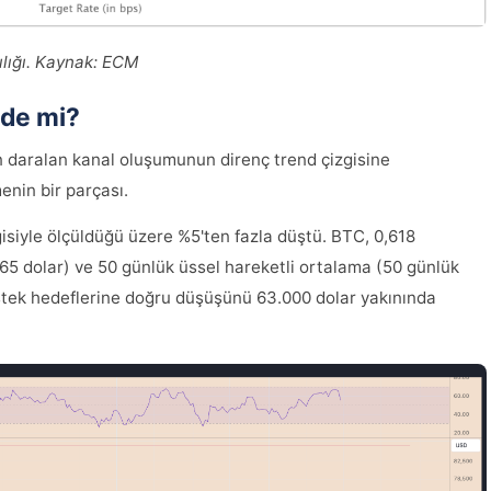
sılığı. Kaynak: ECM
zde mi?
nin daralan kanal oluşumunun direnç trend çizgisine
nin bir parçası.
zgisiyle ölçüldüğü üzere %5'ten fazla düştü. BTC, 0,618
565 dolar) ve 50 günlük üssel hareketli ortalama (50 günlük
estek hedeflerine doğru düşüşünü 63.000 dolar yakınında