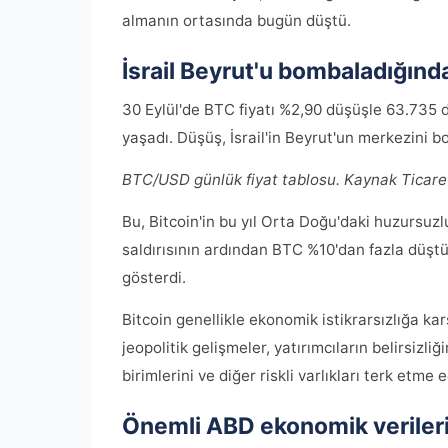
almanın ortasında bugün düştü.
İsrail Beyrut'u bombaladığınd
30 Eylül'de BTC fiyatı %2,90 düşüşle 63.735 
yaşadı. Düşüş, İsrail'in Beyrut'un merkezini 
BTC/USD günlük fiyat tablosu. Kaynak Ticar
Bu, Bitcoin'in bu yıl Orta Doğu'daki huzursuzlu
saldırısının ardından BTC %10'dan fazla düşt
gösterdi.
Bitcoin genellikle ekonomik istikrarsızlığa karş
jeopolitik gelişmeler, yatırımcıların belirsizli
birimlerini ve diğer riskli varlıkları terk etme 
Önemli ABD ekonomik veriler