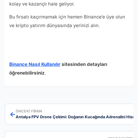
kolay ve kazançlı hale geliyor.
Bu fırsatı kaçırmamak için hemen Binance’e üye olun
ve kripto yatırım dünyasında yerinizi alın.
Binance Nasıl Kullanılır
sitesinden detayları
ö
ğ
renebilirsiniz
.
ÖNCEKI FIRMA
←
Antalya FPV Drone Çekimi: Doğanın Kucağında Adrenalini Hisse