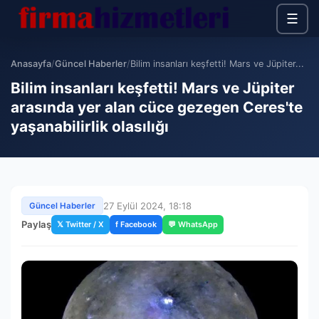
☰
Anasayfa
/
Güncel Haberler
/
Bilim insanları keşfetti! Mars ve Jüpiter...
Bilim insanları keşfetti! Mars ve Jüpiter
arasında yer alan cüce gezegen Ceres'te
yaşanabilirlik olasılığı
27 Eylül 2024, 18:18
Güncel Haberler
Paylaş
𝕏 Twitter / X
f Facebook
💬 WhatsApp