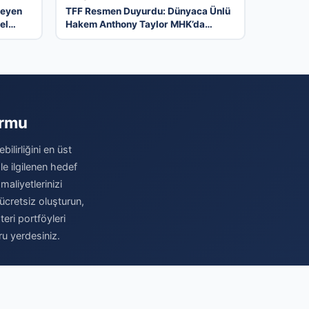
meyen
TFF Resmen Duyurdu: Dünyaca Ünlü
el
Hakem Anthony Taylor MHK’da
Göreve Başladı
ormu
ilirliğini en üst
le ilgilenen hedef
maliyetlerinizi
ücretsiz oluşturun,
eri portföyleri
ru yerdesiniz.