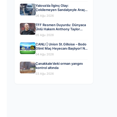
Yalova’da İlginç Olay:
Çekilemeyen Sandalyeyle Araç
Parkına Engel Olma Hikayesi
06 Ağu 2026
TFF Resmen Duyurdu: Dünyaca
Ünlü Hakem Anthony Taylor
MHK’da Göreve Başladı
05 Ağu 2026
CANLI | Union St.Gilloise – Bodo
Glimt Maç Heyecanı Başlıyor! Ne
Zaman ve Nerede İzlenir? – 04
04 Ağu 2026
Ağustos 2026
Çanakkale’deki orman yangını
kontrol altında
03 Ağu 2026