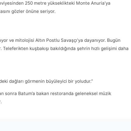
seviyesinden 250 metre yükseklikteki Monte Anuria’ya
sını gözler önüne seriyor.
ıyor ve mitolojisi Altın Postlu Savaşçı’ya dayanıyor. Bugün
. Teleferikten kuşbakışı bakıldığında şehrin hızlı gelişimi daha
deki dağları görmenin büyüleyici bir yoludur.”
tan sonra Batum’a bakan restoranda geleneksel müzik
.