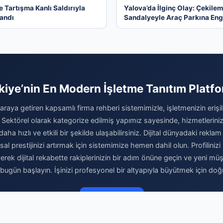
e Tartışma Kanlı Saldırıyla
Yalova’da İlginç Olay: Çekile
andı
Sandalyeyle Araç Parkına Eng
Olma Hikayesi
kiye’nin En Modern İşletme Tanıtım Platf
 araya getiren kapsamlı firma rehberi sistemimizle, işletmenizin erişileb
 Sektörel olarak kategorize edilmiş yapımız sayesinde, hizmetleriniz
daha hızlı ve etkili bir şekilde ulaşabilirsiniz. Dijital dünyadaki reklam 
l prestijinizi artırmak için sistemimize hemen dahil olun. Profilinizi 
yerek dijital rekabette rakiplerinizin bir adım önüne geçin ve yeni müşt
ugün başlayın. İşinizi profesyonel bir altyapıyla büyütmek için doğ
Firma Ekle