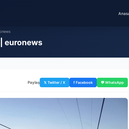
Anas
ronews
 | euronews
Paylaş
𝕏 Twitter / X
f Facebook
💬 WhatsApp