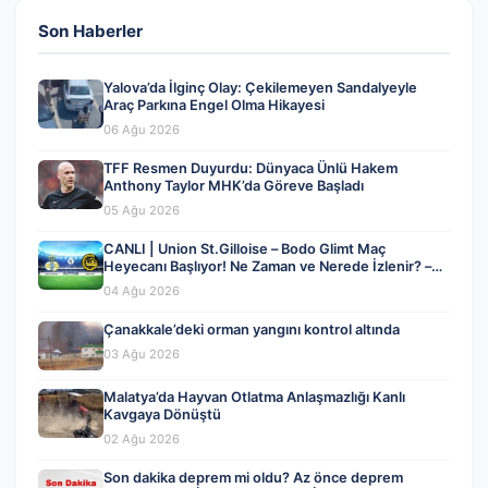
Son Haberler
Yalova’da İlginç Olay: Çekilemeyen Sandalyeyle
Araç Parkına Engel Olma Hikayesi
06 Ağu 2026
TFF Resmen Duyurdu: Dünyaca Ünlü Hakem
Anthony Taylor MHK’da Göreve Başladı
05 Ağu 2026
CANLI | Union St.Gilloise – Bodo Glimt Maç
Heyecanı Başlıyor! Ne Zaman ve Nerede İzlenir? –
04 Ağustos 2026
04 Ağu 2026
Çanakkale’deki orman yangını kontrol altında
03 Ağu 2026
Malatya’da Hayvan Otlatma Anlaşmazlığı Kanlı
Kavgaya Dönüştü
02 Ağu 2026
Son dakika deprem mi oldu? Az önce deprem