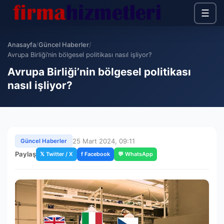
☰
Anasayfa
/
Güncel Haberler
/
Avrupa Birliği’nin bölgesel politikası nasıl işliyor?
Avrupa Birliği’nin bölgesel politikası
nasıl işliyor?
25 Mart 2024, 09:11
Güncel Haberler
Paylaş
𝕏 Twitter / X
f Facebook
💬 WhatsApp