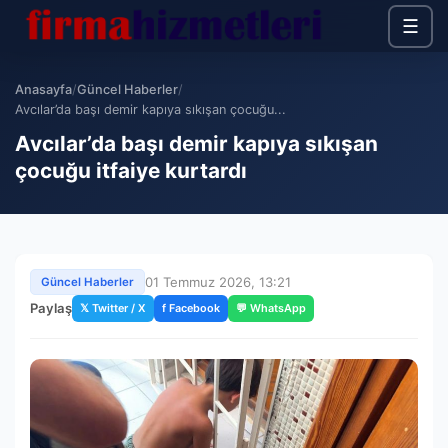
☰
Anasayfa
/
Güncel Haberler
/
Avcılar’da başı demir kapıya sıkışan çocuğu...
Avcılar’da başı demir kapıya sıkışan
çocuğu itfaiye kurtardı
01 Temmuz 2026, 13:21
Güncel Haberler
Paylaş
𝕏 Twitter / X
f Facebook
💬 WhatsApp