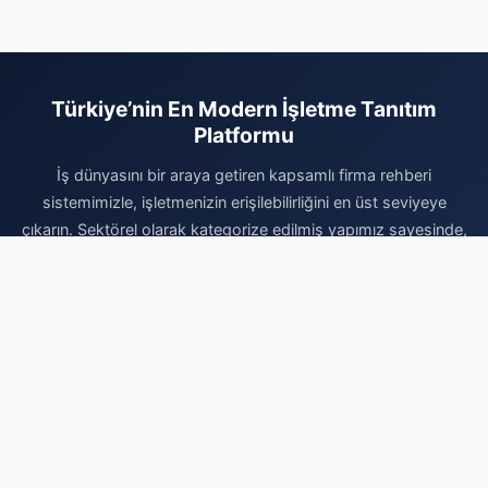
Türkiye’nin En Modern İşletme Tanıtım
Platformu
İş dünyasını bir araya getiren kapsamlı firma rehberi
sistemimizle, işletmenizin erişilebilirliğini en üst seviyeye
çıkarın. Sektörel olarak kategorize edilmiş yapımız sayesinde,
hizmetlerinizle ilgilenen hedef kitlenize çok daha hızlı ve etkili
bir şekilde ulaşabilirsiniz. Dijital dünyadaki reklam maliyetlerinizi
düşürürken kurumsal prestijinizi artırmak için sistemimize
hemen dahil olun. Profilinizi ücretsiz oluşturun, firmanızı
ekleyerek dijital rekabette rakiplerinizin bir adım önüne geçin
ve yeni müşteri portföyleri oluşturmaya bugün başlayın. İşinizi
profesyonel bir altyapıyla büyütmek için doğru yerdesiniz.
Firma Ekle