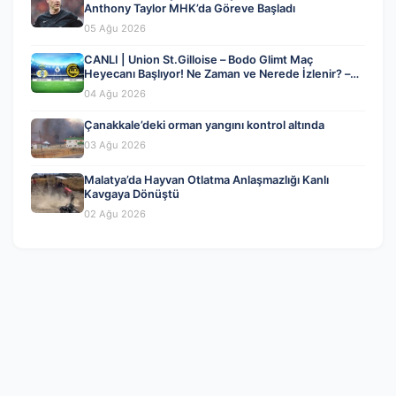
Anthony Taylor MHK’da Göreve Başladı
05 Ağu 2026
CANLI | Union St.Gilloise – Bodo Glimt Maç
Heyecanı Başlıyor! Ne Zaman ve Nerede İzlenir? –
04 Ağustos 2026
04 Ağu 2026
Çanakkale’deki orman yangını kontrol altında
03 Ağu 2026
Malatya’da Hayvan Otlatma Anlaşmazlığı Kanlı
Kavgaya Dönüştü
02 Ağu 2026