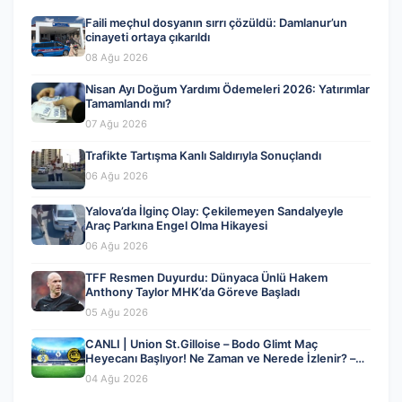
Faili meçhul dosyanın sırrı çözüldü: Damlanur’un
cinayeti ortaya çıkarıldı
08 Ağu 2026
Nisan Ayı Doğum Yardımı Ödemeleri 2026: Yatırımlar
Tamamlandı mı?
07 Ağu 2026
Trafikte Tartışma Kanlı Saldırıyla Sonuçlandı
06 Ağu 2026
Yalova’da İlginç Olay: Çekilemeyen Sandalyeyle
Araç Parkına Engel Olma Hikayesi
06 Ağu 2026
TFF Resmen Duyurdu: Dünyaca Ünlü Hakem
Anthony Taylor MHK’da Göreve Başladı
05 Ağu 2026
CANLI | Union St.Gilloise – Bodo Glimt Maç
Heyecanı Başlıyor! Ne Zaman ve Nerede İzlenir? –
04 Ağustos 2026
04 Ağu 2026