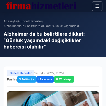
☰
Anasayfa
/
Güncel Haberler
/
Alzheimer’da bu belirtilere dikkat: “Günlük yaşamdaki...
Alzheimer’da bu belirtilere dikkat:
“Günlük yaşamdaki değişiklikler
habercisi olabilir”
19 Eylül 2025, 15:24
Güncel Haberler
Paylaş
𝕏 Twitter / X
f Facebook
💬 WhatsApp