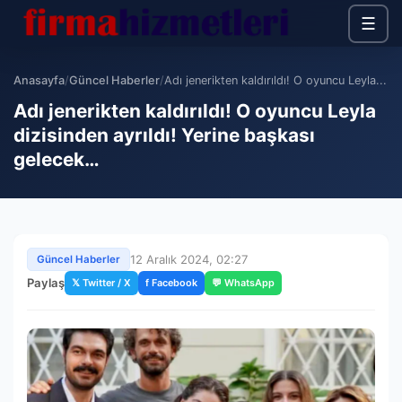
☰
Anasayfa
/
Güncel Haberler
/
Adı jenerikten kaldırıldı! O oyuncu Leyla...
Adı jenerikten kaldırıldı! O oyuncu Leyla
dizisinden ayrıldı! Yerine başkası
gelecek…
12 Aralık 2024, 02:27
Güncel Haberler
Paylaş
𝕏 Twitter / X
f Facebook
💬 WhatsApp