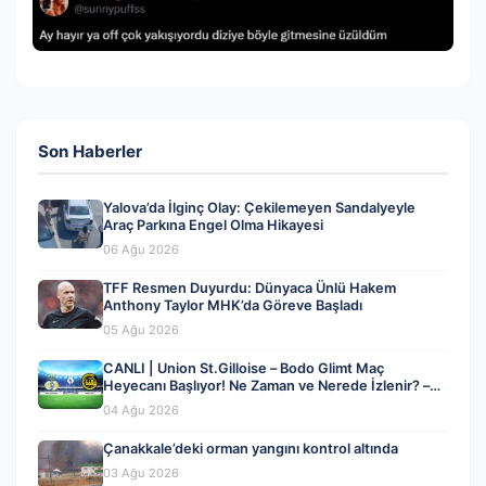
Son Haberler
Yalova’da İlginç Olay: Çekilemeyen Sandalyeyle
Araç Parkına Engel Olma Hikayesi
06 Ağu 2026
TFF Resmen Duyurdu: Dünyaca Ünlü Hakem
Anthony Taylor MHK’da Göreve Başladı
05 Ağu 2026
CANLI | Union St.Gilloise – Bodo Glimt Maç
Heyecanı Başlıyor! Ne Zaman ve Nerede İzlenir? –
04 Ağustos 2026
04 Ağu 2026
Çanakkale’deki orman yangını kontrol altında
03 Ağu 2026