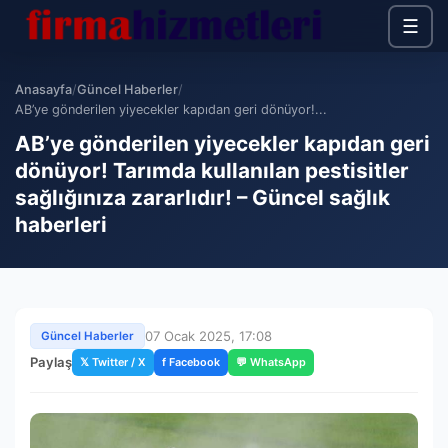
☰
Anasayfa
/
Güncel Haberler
/
AB’ye gönderilen yiyecekler kapıdan geri dönüyor!...
AB’ye gönderilen yiyecekler kapıdan geri
dönüyor! Tarımda kullanılan pestisitler
sağlığınıza zararlıdır! – Güncel sağlık
haberleri
07 Ocak 2025, 17:08
Güncel Haberler
Paylaş
𝕏 Twitter / X
f Facebook
💬 WhatsApp