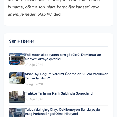
bunama, görme sorunları, karaciğer kanseri veya
anemiye neden olabilir.”
dedi.
Son Haberler
Faili meçhul dosyanın sırrı çözüldü: Damlanur’un
cinayeti ortaya çıkarıldı
08 Ağu 2026
Nisan Ayı Doğum Yardımı Ödemeleri 2026: Yatırımlar
Tamamlandı mı?
07 Ağu 2026
Trafikte Tartışma Kanlı Saldırıyla Sonuçlandı
06 Ağu 2026
Yalova’da İlginç Olay: Çekilemeyen Sandalyeyle
Araç Parkına Engel Olma Hikayesi