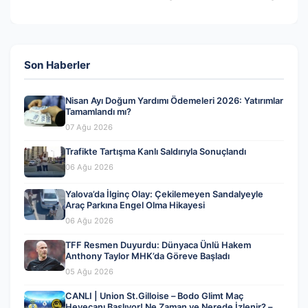
Son Haberler
Nisan Ayı Doğum Yardımı Ödemeleri 2026: Yatırımlar
Tamamlandı mı?
07 Ağu 2026
Trafikte Tartışma Kanlı Saldırıyla Sonuçlandı
06 Ağu 2026
Yalova’da İlginç Olay: Çekilemeyen Sandalyeyle
Araç Parkına Engel Olma Hikayesi
06 Ağu 2026
TFF Resmen Duyurdu: Dünyaca Ünlü Hakem
Anthony Taylor MHK’da Göreve Başladı
05 Ağu 2026
CANLI | Union St.Gilloise – Bodo Glimt Maç
Heyecanı Başlıyor! Ne Zaman ve Nerede İzlenir? –