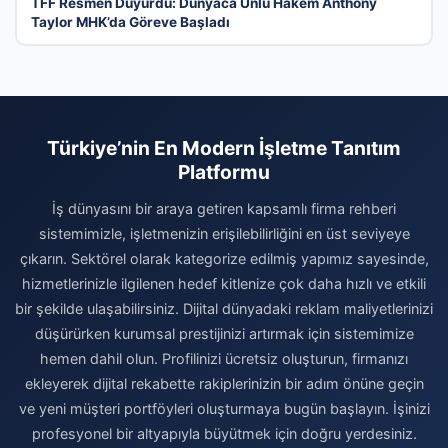
TFF Resmen Duyurdu: Dünyaca Ünlü Hakem Anthony
Taylor MHK’da Göreve Başladı
Türkiye’nin En Modern İşletme Tanıtım
Platformu
İş dünyasını bir araya getiren kapsamlı firma rehberi
sistemimizle, işletmenizin erişilebilirliğini en üst seviyeye
çıkarın. Sektörel olarak kategorize edilmiş yapımız sayesinde,
hizmetlerinizle ilgilenen hedef kitlenize çok daha hızlı ve etkili
bir şekilde ulaşabilirsiniz. Dijital dünyadaki reklam maliyetlerinizi
düşürürken kurumsal prestijinizi artırmak için sistemimize
hemen dahil olun. Profilinizi ücretsiz oluşturun, firmanızı
ekleyerek dijital rekabette rakiplerinizin bir adım önüne geçin
ve yeni müşteri portföyleri oluşturmaya bugün başlayın. İşinizi
profesyonel bir altyapıyla büyütmek için doğru yerdesiniz.