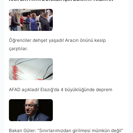
Öğrenciler dehşet yaşadı! Aracın önünü kesip
çarptılar.
AFAD açıkladı! Elazığ'da 4 büyüklüğünde deprem
Bakan Güler: “Sınırlarımızdan girilmesi mümkün değil”