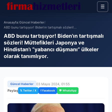
☰
Anasayfa
/
Güncel Haberler
/
ABD bunu tartışıyor! Biden'ın tartışmalı sözleri!...
ABD bunu tartışıyor! Biden'ın tartışmalı
sözleri! Müttefikleri Japonya ve
Hindistan'ı “yabancı düşmanı” ülkeler
olarak tanımlıyor.
03 Mayıs 2024, 01:55
Güncel Haberler
Paylaş
𝕏 Twitter / X
f Facebook
💬 WhatsApp