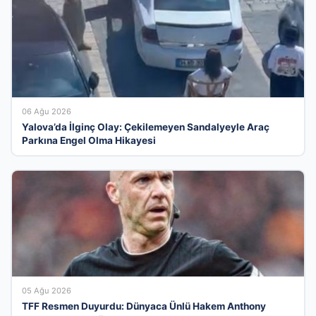
06 Ağu 2026
Yalova’da İlginç Olay: Çekilemeyen Sandalyeyle Araç
Parkına Engel Olma Hikayesi
05 Ağu 2026
TFF Resmen Duyurdu: Dünyaca Ünlü Hakem Anthony