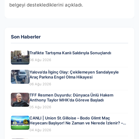
belgeyi desteklediklerini açıkladı.
Son Haberler
Trafikte Tartışma Kanlı Saldırıyla Sonuçlandı
06 Ağu 2026
Yalova’da İlginç Olay: Çekilemeyen Sandalyeyle
Araç Parkına Engel Olma Hikayesi
06 Ağu 2026
TFF Resmen Duyurdu: Dünyaca Ünlü Hakem
Anthony Taylor MHK’da Göreve Başladı
05 Ağu 2026
CANLI | Union St.Gilloise – Bodo Glimt Maç
Heyecanı Başlıyor! Ne Zaman ve Nerede İzlenir? –
04 Ağustos 2026
04 Ağu 2026