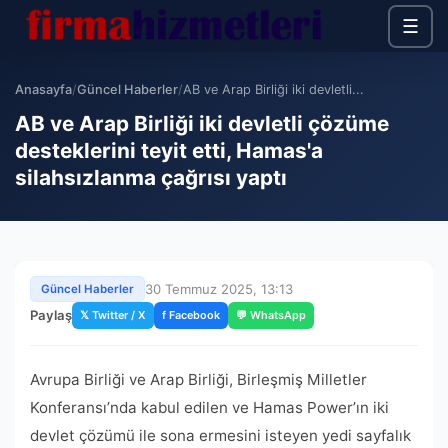
☰
Anasayfa
/
Güncel Haberler
/
AB ve Arap Birliği iki devletli...
AB ve Arap Birliği iki devletli çözüme
desteklerini teyit etti, Hamas'a
silahsızlanma çağrısı yaptı
30 Temmuz 2025, 13:13
Güncel Haberler
Paylaş
𝕏 Twitter / X
f Facebook
💬 WhatsApp
Avrupa Birliği ve Arap Birliği, Birleşmiş Milletler
Konferansı’nda kabul edilen ve Hamas Power’ın iki
devlet çözümü ile sona ermesini isteyen yedi sayfalık