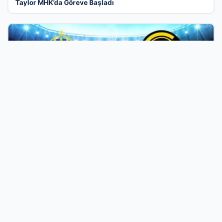
Taylor MHK’da Göreve Başladı
04 Ağu 2026
CANLI | Union St.Gilloise – Bodo Glimt Maç Heyecanı
Başlıyor! Ne Zaman ve Nerede İzlenir? – 04 Ağustos 2026
Türkiye’nin En Modern İşletme Tanıtım
Platformu
İş dünyasını bir araya getiren kapsamlı firma rehberi