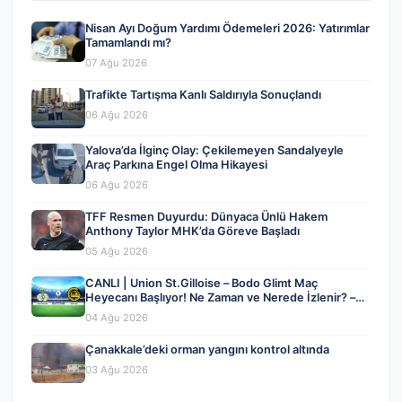
Nisan Ayı Doğum Yardımı Ödemeleri 2026: Yatırımlar
Tamamlandı mı?
07 Ağu 2026
Trafikte Tartışma Kanlı Saldırıyla Sonuçlandı
06 Ağu 2026
Yalova’da İlginç Olay: Çekilemeyen Sandalyeyle
Araç Parkına Engel Olma Hikayesi
06 Ağu 2026
TFF Resmen Duyurdu: Dünyaca Ünlü Hakem
Anthony Taylor MHK’da Göreve Başladı
05 Ağu 2026
CANLI | Union St.Gilloise – Bodo Glimt Maç
Heyecanı Başlıyor! Ne Zaman ve Nerede İzlenir? –
04 Ağustos 2026
04 Ağu 2026
Çanakkale’deki orman yangını kontrol altında
03 Ağu 2026