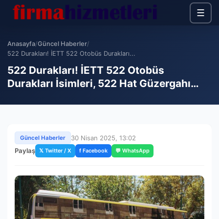
☰
Anasayfa
/
Güncel Haberler
/
522 Durakları! İETT 522 Otobüs Durakları...
522 Durakları! İETT 522 Otobüs
Durakları İsimleri, 522 Hat Güzergahı…
30 Nisan 2025, 13:02
Güncel Haberler
Paylaş
𝕏 Twitter / X
f Facebook
💬 WhatsApp