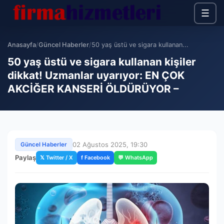
☰
Anasayfa
/
Güncel Haberler
/
50 yaş üstü ve sigara kullanan...
50 yaş üstü ve sigara kullanan kişiler
dikkat! Uzmanlar uyarıyor: EN ÇOK
AKCİĞER KANSERİ ÖLDÜRÜYOR –
02 Ağustos 2025, 19:30
Güncel Haberler
Paylaş
𝕏 Twitter / X
f Facebook
💬 WhatsApp