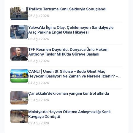
Trafikte Tartışma Kanlı Saldırıyla Sonuçlandı
06 Ağu 2026
Yalova’da İlginç Olay: Çekilemeyen Sandalyeyle
Araç Parkına Engel Olma Hikayesi
06 Ağu 2026
TFF Resmen Duyurdu: Dünyaca Ünlü Hakem
Anthony Taylor MHK’da Göreve Başladı
05 Ağu 2026
CANLI | Union St.Gilloise – Bodo Glimt Maç
Heyecanı Başlıyor! Ne Zaman ve Nerede İzlenir? –
04 Ağustos 2026
04 Ağu 2026
Çanakkale’deki orman yangını kontrol altında
03 Ağu 2026
Malatya’da Hayvan Otlatma Anlaşmazlığı Kanlı
Kavgaya Dönüştü
02 Ağu 2026