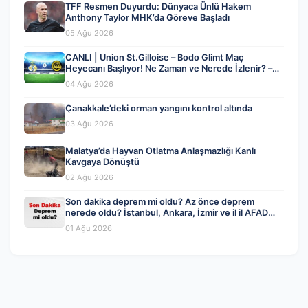
TFF Resmen Duyurdu: Dünyaca Ünlü Hakem
Anthony Taylor MHK’da Göreve Başladı
05 Ağu 2026
CANLI | Union St.Gilloise – Bodo Glimt Maç
Heyecanı Başlıyor! Ne Zaman ve Nerede İzlenir? –
04 Ağustos 2026
04 Ağu 2026
Çanakkale’deki orman yangını kontrol altında
03 Ağu 2026
Malatya’da Hayvan Otlatma Anlaşmazlığı Kanlı
Kavgaya Dönüştü
02 Ağu 2026
Son dakika deprem mi oldu? Az önce deprem
nerede oldu? İstanbul, Ankara, İzmir ve il il AFAD
son depremler 01 Ağustos 2026
01 Ağu 2026