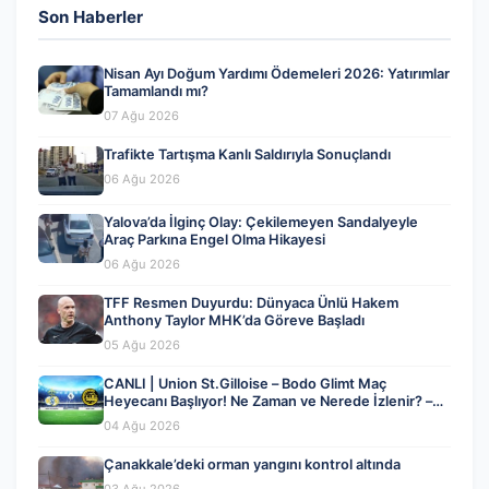
Son Haberler
Nisan Ayı Doğum Yardımı Ödemeleri 2026: Yatırımlar
Tamamlandı mı?
07 Ağu 2026
Trafikte Tartışma Kanlı Saldırıyla Sonuçlandı
06 Ağu 2026
Yalova’da İlginç Olay: Çekilemeyen Sandalyeyle
Araç Parkına Engel Olma Hikayesi
06 Ağu 2026
TFF Resmen Duyurdu: Dünyaca Ünlü Hakem
Anthony Taylor MHK’da Göreve Başladı
05 Ağu 2026
CANLI | Union St.Gilloise – Bodo Glimt Maç
Heyecanı Başlıyor! Ne Zaman ve Nerede İzlenir? –
04 Ağustos 2026
04 Ağu 2026
Çanakkale’deki orman yangını kontrol altında