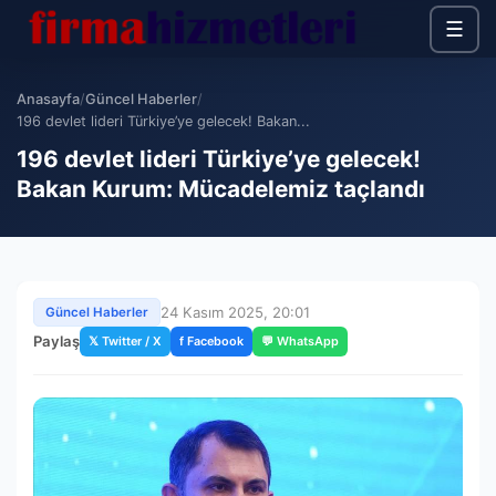
☰
Anasayfa
/
Güncel Haberler
/
196 devlet lideri Türkiye’ye gelecek! Bakan...
196 devlet lideri Türkiye’ye gelecek!
Bakan Kurum: Mücadelemiz taçlandı
24 Kasım 2025, 20:01
Güncel Haberler
Paylaş
𝕏 Twitter / X
f Facebook
💬 WhatsApp