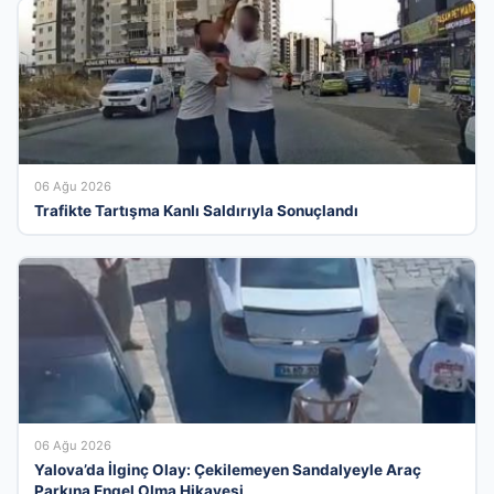
06 Ağu 2026
Trafikte Tartışma Kanlı Saldırıyla Sonuçlandı
06 Ağu 2026
Yalova’da İlginç Olay: Çekilemeyen Sandalyeyle Araç
Parkına Engel Olma Hikayesi