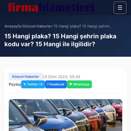
☰
Anasayfa
/
Güncel Haberler
/
15 Hangi plaka? 15 Hangi şehrin...
15 Hangi plaka? 15 Hangi şehrin plaka
kodu var? 15 Hangi ile ilgilidir?
24 Ekim 2024, 05:44
Güncel Haberler
Paylaş
𝕏 Twitter / X
f Facebook
💬 WhatsApp