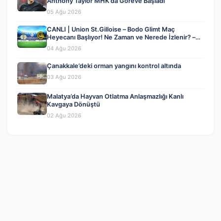
Anthony Taylor MHK’da Göreve Başladı
05 Ağu 2026
CANLI | Union St.Gilloise – Bodo Glimt Maç
Heyecanı Başlıyor! Ne Zaman ve Nerede İzlenir? –
04 Ağustos 2026
04 Ağu 2026
Çanakkale’deki orman yangını kontrol altında
03 Ağu 2026
Malatya’da Hayvan Otlatma Anlaşmazlığı Kanlı
Kavgaya Dönüştü
02 Ağu 2026