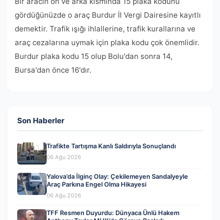
Bir aracın ön ve arka kısmında 15 plaka kodunu
gördüğünüzde o araç Burdur İl Vergi Dairesine kayıtlı
demektir. Trafik ışığı ihlallerine, trafik kurallarına ve
araç cezalarına uymak için plaka kodu çok önemlidir.
Burdur plaka kodu 15 olup Bolu'dan sonra 14,
Bursa'dan önce 16'dır.
Son Haberler
Trafikte Tartışma Kanlı Saldırıyla Sonuçlandı
06 Ağu 2026
Yalova’da İlginç Olay: Çekilemeyen Sandalyeyle
Araç Parkına Engel Olma Hikayesi
06 Ağu 2026
TFF Resmen Duyurdu: Dünyaca Ünlü Hakem